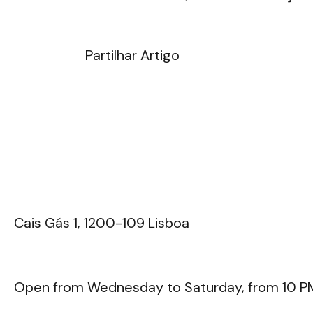
Partilhar Artigo
tokyo@tokyo.com.pt
213 462 265
Cais Gás 1, 1200-109 Lisboa
Open from Wednesday to Saturday, from 10 P